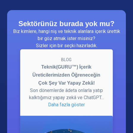
Sektörünüz burada yok mu?
Biz kimlere, hangi niş ve teknik alanlara içerik ürettik
bir göz atmak ister misiniz?
Sizler için bir seçki hazırladık.
BLOG
Teknik(GURU™) İçerik
Üreticilerimizden Öğreneceğin
Çok Şey Var Yapay Zekâ!
Son dönemlerde âdeta onlarla yatıp
kalktığımız yapay zekâ ve ChatGPT...
Daha fazla göster